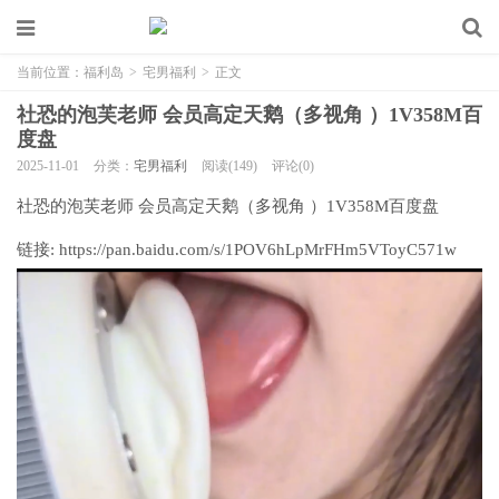
当前位置：
福利岛
>
宅男福利
>
正文
社恐的泡芙老师 会员高定天鹅（多视角 ）1V358M百
度盘
2025-11-01
分类：
宅男福利
阅读(149)
评论(0)
社恐的泡芙老师 会员高定天鹅（多视角 ）1V358M百度盘
链接: https://pan.baidu.com/s/1POV6hLpMrFHm5VToyC571w