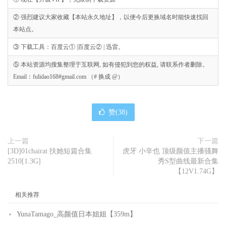
② 强烈建议大家收藏【本站永久地址】，以便今后更换域名时能快速找回
本站点。
③ 下载工具：百度云① |百度云② | 迅雷。
⑤ 本站资源均搜集整理于互联网, 如有侵犯到您的权益, 请联系作者删除。
Email：fulidao168#gmail.com （# 换成 @）
赞(
38
)
上一篇
下一篇
[3D]01chairat 扶她短篇合集
虎牙 小辛也 顶级颜值主播骚舞
2510[1.3G]
秀S型曲线最新合集
【12V1.74G】
相关推荐
YunaTamago_高颜值日本姐姐【359m】