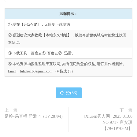
温馨提示：
① 现在【升级VIP】，无限制下载资源
② 强烈建议大家收藏【本站永久地址】，以便今后更换域名时能快速找回
本站点。
③ 下载工具：百度云① |百度云② | 迅雷。
⑤ 本站资源均搜集整理于互联网, 如有侵犯到您的权益, 请联系作者删除。
Email：fulidao168#gmail.com （# 换成 @）
赞(
53
)
上一篇
下一篇
足控-易直播 雅雅 4（1V,287M）
[Xiuren秀人网] 2025.01.06
NO.9717 唐安琪
【79+1P706M】