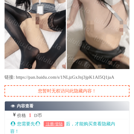
链接: https://pan.baidu.com/s/1NLjzGxJnj3jpK1AI5Q1jaA
您暂时无权访问此隐藏内容！
内容查看
1
价格
D币
您需要先
后，才能购买查看隐藏内
注册/登陆
容！