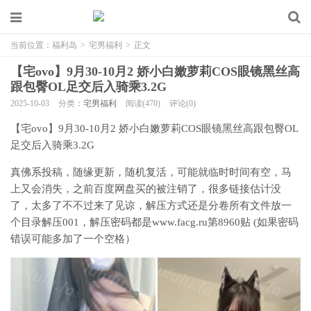
当前位置：
福利岛
>
宅男福利
>
正文
【宅ovo】9月30-10月2 娇小白嫩萝莉COS眼镜黑丝高
跟包臀OL足交后入骑乘3.2G
2025-10-03
分类：
宅男福利
阅读(470)
评论(0)
【宅ovo】9月30-10月2 娇小白嫩萝莉COS眼镜黑丝高跟包臀OL
足交后入骑乘3.2G
真佛系投稿，随缘更新，随机复活，可能就临时时间有空，马
上又会消失，之前百度网盘买的被注销了，很多链接估计没
了，太多了不不过来了见谅，解压方式还是分卷所有文件放一
个目录解压001，解压密码都是www.facg.ru第8960贴 (如果密码
错误可能多加了一个空格）