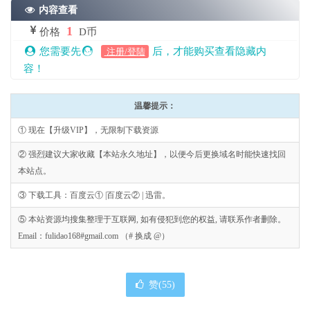
内容查看
1
价格
D币
您需要先
后，才能购买查看隐藏内
注册/登陆
容！
温馨提示：
① 现在【升级VIP】，无限制下载资源
② 强烈建议大家收藏【本站永久地址】，以便今后更换域名时能快速找回
本站点。
③ 下载工具：百度云① |百度云② | 迅雷。
⑤ 本站资源均搜集整理于互联网, 如有侵犯到您的权益, 请联系作者删除。
Email：fulidao168#gmail.com （# 换成 @）
赞(
55
)