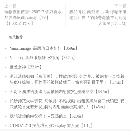
上一篇
下一篇
玩物直播茹雪s-250717 锁奴香水
极品御姐-肉臀果儿-新 绿帽阳痿
加强洗脑训斥羞辱【1V】
老公让自己的骚臀老婆主动到情
【1.03G百度云】
人家里(1V,82M)
相关推荐
YunaTamago_高颜值日本姐姐【359m】
Nami-op 黑丝眼镜妹 水帘洞【337m】
反差女神【331m】
浙江清纯御姐【肖玉蓉】，性欲超强到处约炮，被炮友一直按着
头疯狂操嘴，开档黑丝被撕破猛干，简直骚到骨子里！【171m】
面对下属淫语挑逗无套抽插内射蜜穴_樱桃空空【682m】
长沙师范大学班花_马敏月_不雅视频_出租房跪舔富二代鸡巴_双
穴被轮番无套开发_特写内射画面极其淫乱！【146m】
我想被你的继父操！ – 淫荡的3P【520m】
CTNOZ-213 拉芙塔莉雅Cosplay 皆月光【1.1g】